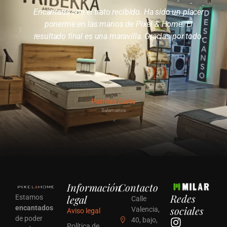
Encantada con el trato recibido. Ha sido un placer
ponerme en las manos de Pixel & Home. El
resultado final es una maravilla. Gracias por todo.
Patricia Curto
Salamanca
Información
Contacto
Redes
legal
Estamos
Calle
encantados
sociales
Valencia,
Aviso legal
de poder
40, bajo,
Política de