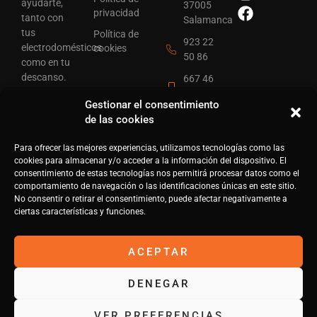
ayudarte,
37005
privacidad
tanto con
Salamanca
tus
Política de
923 22
electrodomésticos
cookies
50 86
como en tu
descanso.
667 46
Llámanos o
10 46
Gestionar el consentimiento
mándanos
info@pixel-
de las cookies
un email y
home.es
nos
Para ofrecer las mejores experiencias, utilizamos tecnologías como las
pondremos
cookies para almacenar y/o acceder a la información del dispositivo. El
en contacto
consentimiento de estas tecnologías nos permitirá procesar datos como el
lo antes
comportamiento de navegación o las identificaciones únicas en este sitio.
posible.
No consentir o retirar el consentimiento, puede afectar negativamente a
ciertas características y funciones.
ACEPTAR
DENEGAR
VER PREFERENCIAS